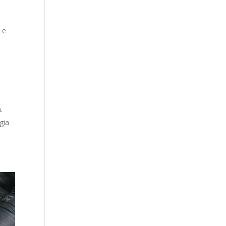
 e
.
gia