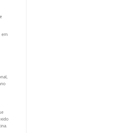
de
s
em
onal,
ano
se
óxido
tina.