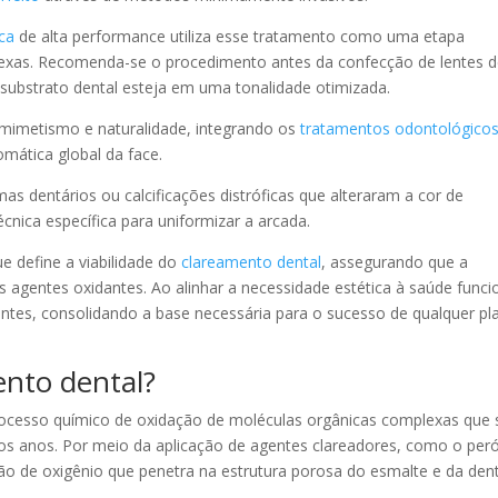
ica
de alta performance utiliza esse tratamento como uma etapa
plexas. Recomenda-se o procedimento antes da confecção de lentes 
 substrato dental esteja em uma tonalidade otimizada.
 mimetismo e naturalidade, integrando os
tratamentos odontológico
omática global da face.
as dentários ou calcificações distróficas que alteraram a cor de
nica específica para uniformizar a arcada.
ue define a viabilidade do
clareamento dental
, assegurando que a
os agentes oxidantes. Ao alinhar a necessidade estética à saúde funci
gantes, consolidando a base necessária para o sucesso de qualquer pl
nto dental?
cesso químico de oxidação de moléculas orgânicas complexas que 
dos anos. Por meio da aplicação de agentes clareadores, como o per
ção de oxigênio que penetra na estrutura porosa do esmalte e da den