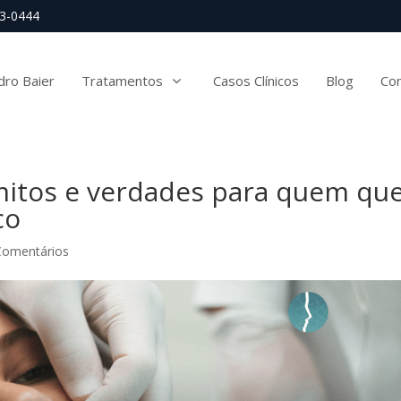
63-0444
dro Baier
Tratamentos
Casos Clínicos
Blog
Co
mitos e verdades para quem qu
co
Comentários