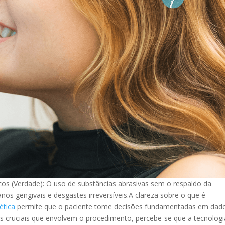
os (Verdade): O uso de substâncias abrasivas sem o respaldo da
nos gengivais e desgastes irreversíveis.A clareza sobre o que é
ética
permite que o paciente tome decisões fundamentadas em dado
s cruciais que envolvem o procedimento, percebe-se que a tecnologi