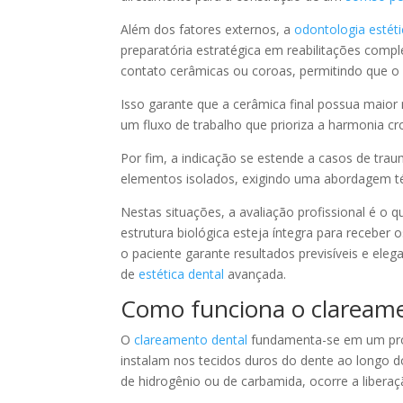
Além dos fatores externos, a
odontologia estét
preparatória estratégica em reabilitações com
contato cerâmicas ou coroas, permitindo que o
Isso garante que a cerâmica final possua maior
um fluxo de trabalho que prioriza a harmonia cr
Por fim, a indicação se estende a casos de traum
elementos isolados, exigindo uma abordagem téc
Nestas situações, a avaliação profissional é o q
estrutura biológica esteja íntegra para receber 
o paciente garante resultados previsíveis e ele
de
estética dental
avançada.
Como funciona o clareame
O
clareamento dental
fundamenta-se em um pro
instalam nos tecidos duros do dente ao longo 
de hidrogênio ou de carbamida, ocorre a libera