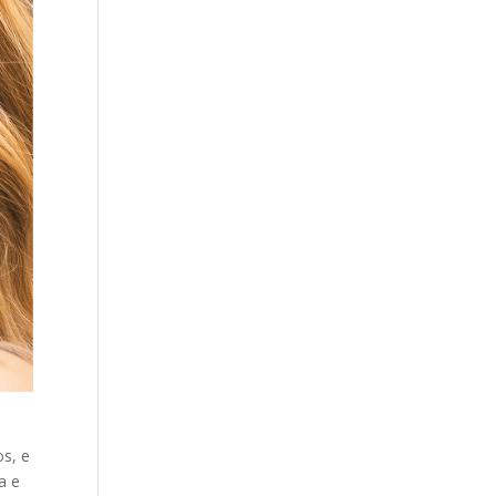
s, e
a e