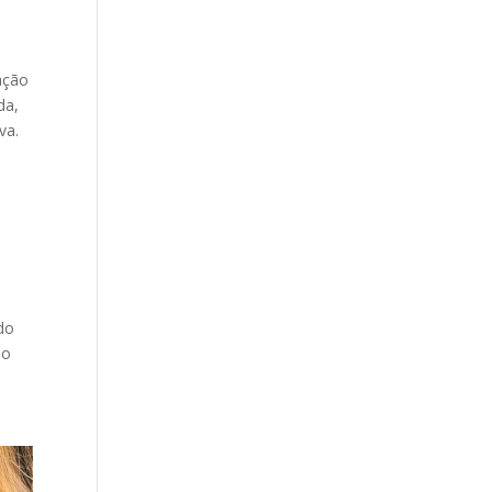
a
ação
da,
iva.
do
so