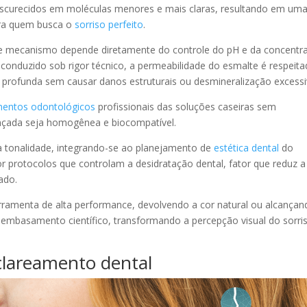
escurecidos em moléculas menores e mais claras, resultando em um
para quem busca o
sorriso perfeito
.
te mecanismo depende diretamente do controle do pH e da concentr
conduzido sob rigor técnico, a permeabilidade do esmalte é respeita
 profunda sem causar danos estruturais ou desmineralização excess
mentos odontológicos
profissionais das soluções caseiras sem
ançada seja homogênea e biocompatível.
va tonalidade, integrando-se ao planejamento de
estética dental
do
r protocolos que controlam a desidratação dental, fator que reduz a
tado.
amenta de alta performance, devolvendo a cor natural ou alcançan
mbasamento científico, transformando a percepção visual do sorri
clareamento dental