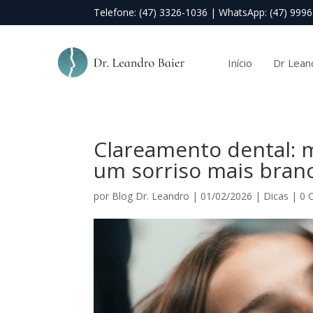
Telefone: (47) 3326-1036
|
WhatsApp: (47) 999
Início
Dr Lean
Clareamento dental: 
um sorriso mais bran
por
Blog Dr. Leandro
|
01/02/2026
|
Dicas
|
0 