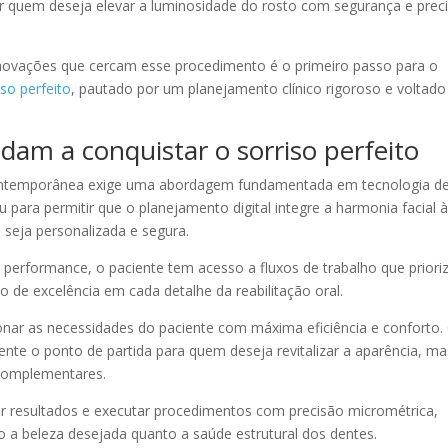
 quem deseja elevar a luminosidade do rosto com segurança e prec
novações que cercam esse procedimento é o primeiro passo para o
iso perfeito
, pautado por um planejamento clínico rigoroso e voltado
dam a conquistar o sorriso perfeito
ntemporânea exige uma abordagem fundamentada em tecnologia d
u para permitir que o planejamento digital integre a harmonia facial 
 seja personalizada e segura.
 performance, o paciente tem acesso a fluxos de trabalho que prior
 de excelência em cada detalhe da reabilitação oral.
ionar as necessidades do paciente com máxima eficiência e conforto.
nte o ponto de partida para quem deseja revitalizar a aparência, ma
 complementares.
er resultados e executar procedimentos com precisão micrométrica,
o a beleza desejada quanto a saúde estrutural dos dentes.