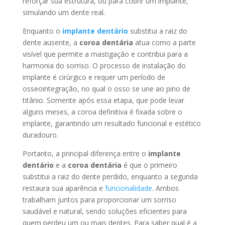
reforçar sua estrutura, ou para cobrir um implante,
simulando um dente real.
Enquanto o
implante dentário
substitui a raiz do
dente ausente, a
coroa dentária
atua como a parte
visível que permite a mastigação e contribui para a
harmonia do sorriso. O processo de instalação do
implante é cirúrgico e requer um período de
osseointegração, no qual o osso se une ao pino de
titânio. Somente após essa etapa, que pode levar
alguns meses, a coroa definitiva é fixada sobre o
implante, garantindo um resultado funcional e estético
duradouro.
Portanto, a principal diferença entre o
implante
dentário
e a
coroa dentária
é que o primeiro
substitui a raiz do dente perdido, enquanto a segunda
restaura sua aparência e
funcionalidade
. Ambos
trabalham juntos para proporcionar um sorriso
saudável e natural, sendo soluções eficientes para
quem perdeu um ou mais dentes. Para saber qual é a