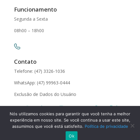
Funcionamento
Segunda a Sexta
08h00 – 18h00
Contato
Telefone: (47) 3326-1036
WhatsApp: (47) 99963-0444
Exclusão de Dados do Usuário
Nós utilizamos cookies para garantir que você tenha a melhor
experiência em nosso site. Se você continua a usar este site,
Leandro Baier 2024
| Todos os Direitos Reservados.
assumimos que você está satisfeito.
Política de privacidade
Administrado por
AceleraVix
SEO e Marketing Digital
Ok